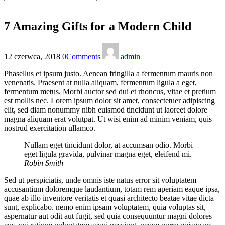
7 Amazing Gifts for a Modern Child
12 czerwca, 2018
0
Comments
admin
Phasellus et ipsum justo. Aenean fringilla a fermentum mauris non
venenatis. Praesent at nulla aliquam, fermentum ligula a eget,
fermentum metus. Morbi auctor sed dui et rhoncus, vitae et pretium
est mollis nec. Lorem ipsum dolor sit amet, consectetuer adipiscing
elit, sed diam nonummy nibh euismod tincidunt ut laoreet dolore
magna aliquam erat volutpat. Ut wisi enim ad minim veniam, quis
nostrud exercitation ullamco.
Nullam eget tincidunt dolor, at accumsan odio. Morbi
eget ligula gravida, pulvinar magna eget, eleifend mi.
Robin Smith
Sed ut perspiciatis, unde omnis iste natus error sit voluptatem
accusantium doloremque laudantium, totam rem aperiam eaque ipsa,
quae ab illo inventore veritatis et quasi architecto beatae vitae dicta
sunt, explicabo. nemo enim ipsam voluptatem, quia voluptas sit,
aspernatur aut odit aut fugit, sed quia consequuntur magni dolores