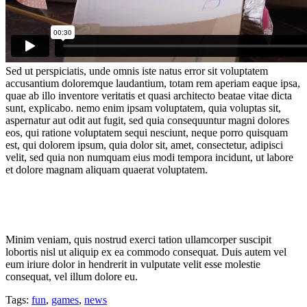
Sed ut perspiciatis, unde omnis iste natus error sit voluptatem
accusantium doloremque laudantium, totam rem aperiam eaque ipsa,
quae ab illo inventore veritatis et quasi architecto beatae vitae dicta
sunt, explicabo. nemo enim ipsam voluptatem, quia voluptas sit,
aspernatur aut odit aut fugit, sed quia consequuntur magni dolores
eos, qui ratione voluptatem sequi nesciunt, neque porro quisquam
est, qui dolorem ipsum, quia dolor sit, amet, consectetur, adipisci
velit, sed quia non numquam eius modi tempora incidunt, ut labore
et dolore magnam aliquam quaerat voluptatem.
Minim veniam, quis nostrud exerci tation ullamcorper suscipit
lobortis nisl ut aliquip ex ea commodo consequat. Duis autem vel
eum iriure dolor in hendrerit in vulputate velit esse molestie
consequat, vel illum dolore eu.
Tags:
fun
,
games
,
news