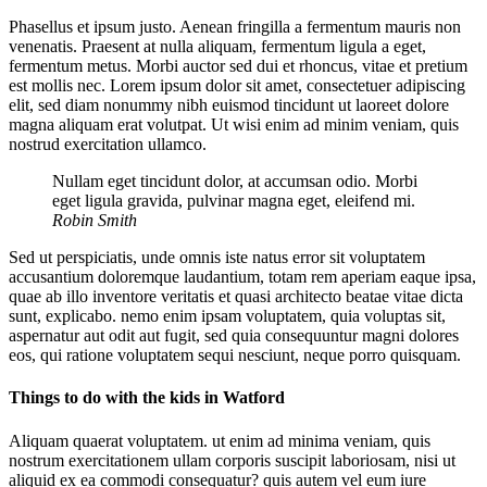
Phasellus et ipsum justo. Aenean fringilla a fermentum mauris non
venenatis. Praesent at nulla aliquam, fermentum ligula a eget,
fermentum metus. Morbi auctor sed dui et rhoncus, vitae et pretium
est mollis nec. Lorem ipsum dolor sit amet, consectetuer adipiscing
elit, sed diam nonummy nibh euismod tincidunt ut laoreet dolore
magna aliquam erat volutpat. Ut wisi enim ad minim veniam, quis
nostrud exercitation ullamco.
Nullam eget tincidunt dolor, at accumsan odio. Morbi
eget ligula gravida, pulvinar magna eget, eleifend mi.
Robin Smith
Sed ut perspiciatis, unde omnis iste natus error sit voluptatem
accusantium doloremque laudantium, totam rem aperiam eaque ipsa,
quae ab illo inventore veritatis et quasi architecto beatae vitae dicta
sunt, explicabo. nemo enim ipsam voluptatem, quia voluptas sit,
aspernatur aut odit aut fugit, sed quia consequuntur magni dolores
eos, qui ratione voluptatem sequi nesciunt, neque porro quisquam.
Things to do with the kids in Watford
Aliquam quaerat voluptatem. ut enim ad minima veniam, quis
nostrum exercitationem ullam corporis suscipit laboriosam, nisi ut
aliquid ex ea commodi consequatur? quis autem vel eum iure